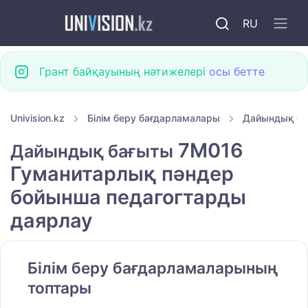
RU
Грант байқауының нәтижелері
осы бетте
Univision.kz
Білім беру бағдарламалары
Дайындық б
7M016
Дайындық бағыты
Гуманитарлық пәндер
бойынша педагогтарды
даярлау
Білім беру бағдарламаларының
топтары