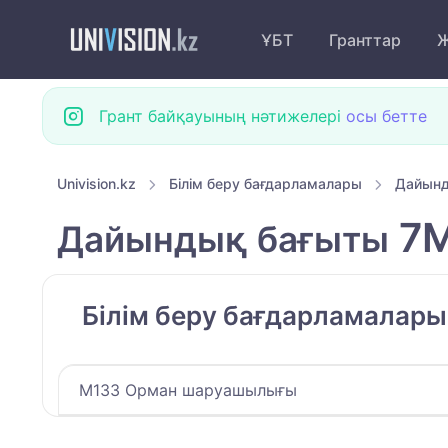
ҰБТ
Гранттар
Ж
Грант байқауының нәтижелері
осы бетте
Univision.kz
Білім беру бағдарламалары
Дайынд
7M
Дайындық бағыты
Білім беру бағдарламалар
M133 Орман шаруашылығы