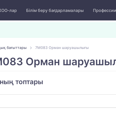
ОО-лар
Білім беру бағдарламалары
Професси
ық бағыттары
7M083 Орман шаруашылығы
083 Орман шаруашы
ының топтары