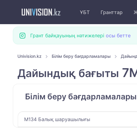
ҰБТ
Гранттар
Ж
Грант байқауының нәтижелері
осы бетте
Univision.kz
Білім беру бағдарламалары
Дайынд
7M
Дайындық бағыты
Білім беру бағдарламалар
M134 Балық шаруашылығы