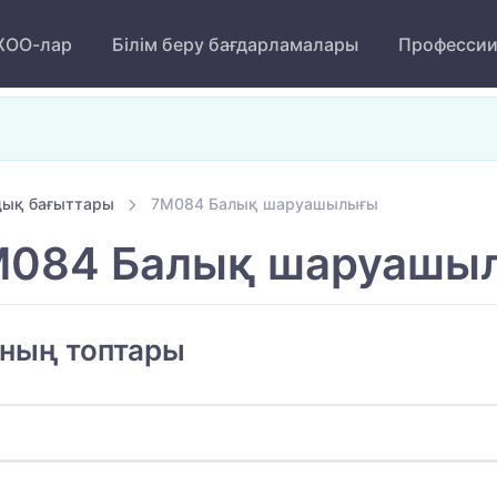
ОО-лар
Білім беру бағдарламалары
Професси
ық бағыттары
7M084 Балық шаруашылығы
084 Балық шаруашы
ының топтары