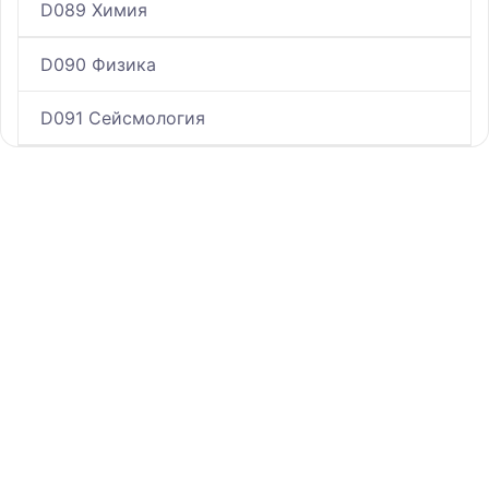
D089 Химия
D090 Физика
D091 Сейсмология