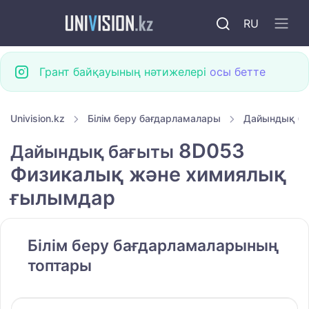
RU
Грант байқауының нәтижелері
осы бетте
Univision.kz
Білім беру бағдарламалары
Дайындық б
8D053
Дайындық бағыты
Физикалық және химиялық
ғылымдар
Білім беру бағдарламаларының
топтары