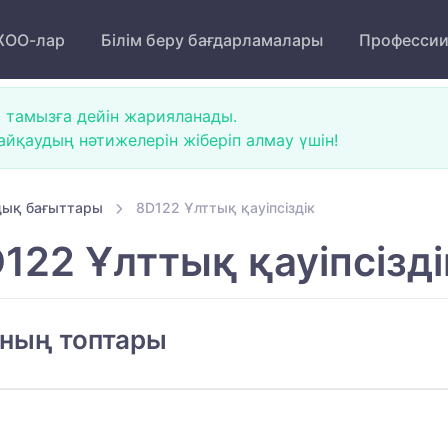
ОО-лар
Білім беру бағдарламалары
Професси
 тамызға дейін жарияланады.
йқаудың нәтижелерін жіберіп алмау үшін!
ық бағыттары
8D122 Ұлттық қауіпсіздік
122 Ұлттық қауіпсізді
ының топтары