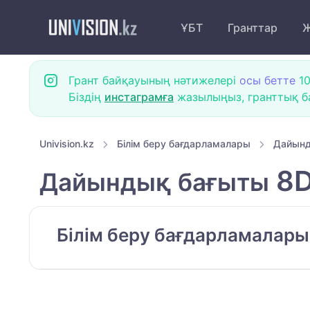
ҰБТ
Гранттар
Ж
Грант байқауының нәтижелері
осы бетте
10
Біздің
инстаграмға
жазылыңыз, гранттық ба
Univision.kz
Білім беру бағдарламалары
Дайынд
8D
Дайындық бағыты
Білім беру бағдарламалар