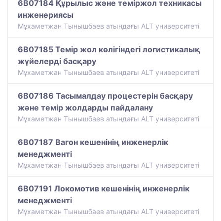
6B07184 Құрылыс және теміржол техникасы
инженериясы
Мұхаметжан Тынышбаев атындағы ALT университеті
6B07185 Темір жол көлігіндегі логистикалық
жүйелерді басқару
Мұхаметжан Тынышбаев атындағы ALT университеті
6B07186 Тасымалдау процестерін басқару
және темір жолдарды пайдалану
Мұхаметжан Тынышбаев атындағы ALT университеті
6B07187 Вагон кешенінің инженерлік
менеджменті
Мұхаметжан Тынышбаев атындағы ALT университеті
6B07191 Локомотив кешенінің инженерлік
менеджменті
Мұхаметжан Тынышбаев атындағы ALT университеті