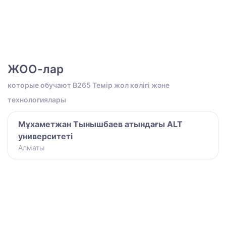
ЖОО-лар
которые обучают B265 Темір жол көлігі және
технологиялары
Мұхаметжан Тынышбаев атындағы ALT
университеті
Алматы