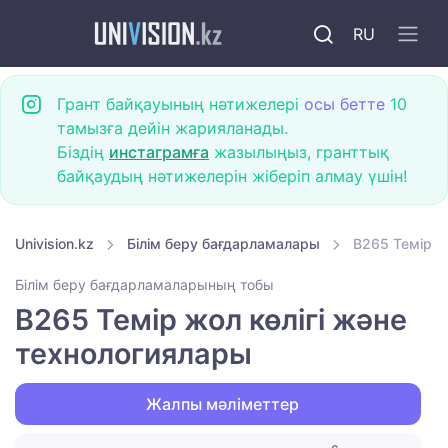
RU
Грант байқауының нәтижелері
осы бетте
10
тамызға дейін жарияланады.
Біздің
инстаграмға
жазылыңыз, гранттық
байқаудың нәтижелерін жіберіп алмау үшін!
Univision.kz
Білім беру бағдарламалары
B265 Темір ж
Білім беру бағдарламаларының тобы
B265 Темір жол көлігі және
технологиялары
Жалпы мәліметтер