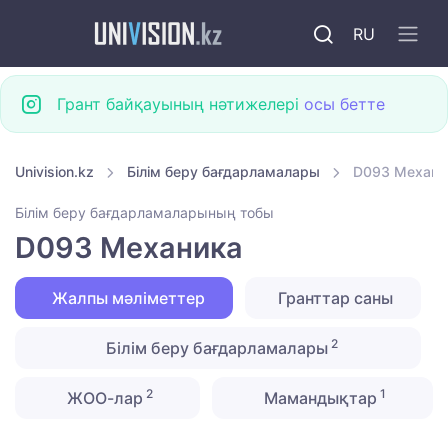
RU
Грант байқауының нәтижелері
осы бетте
Univision.kz
Білім беру бағдарламалары
D093 Механи
Білім беру бағдарламаларының тобы
D093 Механика
Жалпы мәліметтер
Гранттар саны
2
Білім беру бағдарламалары
2
1
ЖОО-лар
Мамандықтар