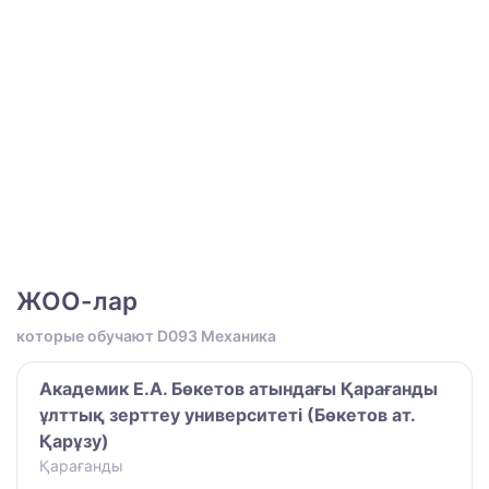
ЖОО-лар
которые обучают D093 Механика
Академик Е.А. Бөкетов атындағы Қарағанды
ұлттық зерттеу университеті (Бөкетов ат.
Қарұзу)
Қарағанды