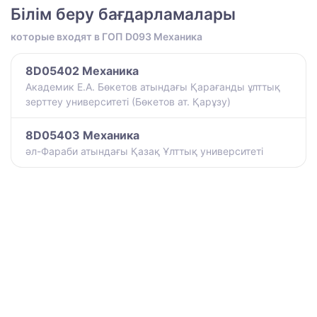
Білім беру бағдарламалары
которые входят в ГОП D093 Механика
8D05402 Механика
Академик Е.А. Бөкетов атындағы Қарағанды ұлттық
зерттеу университеті (Бөкетов ат. Қарұзу)
8D05403 Механика
әл-Фараби атындағы Қазақ Ұлттық университеті