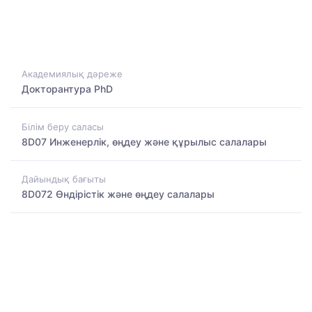
Академиялық дәреже
Докторантура PhD
Білім беру саласы
8D07 Инженерлік, өңдеу және құрылыс салалары
Дайындық бағыты
8D072 Өндірістік және өңдеу салалары