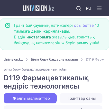
RU
Грант байқауының нәтижелері
осы бетте
10
тамызға дейін жарияланады.
Біздің
инстаграмға
жазылыңыз, гранттық
байқаудың нәтижелерін жіберіп алмау үшін!
Univision.kz
Білім беру бағдарламалары
D119 Фармаце
Білім беру бағдарламаларының тобы
D119 Фармацевтикалық
өндіріс технологиясы
Жалпы мәліметтер
Гранттар саны