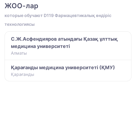
ЖОО-лар
которые обучают D119 Фармацевтикалық өндіріс
технологиясы
С.Ж.Асфендияров атындағы Қазақ ұлттық
медицина университеті
Алматы
Қарағанды медицина университеті (ҚМУ)
Қарағанды