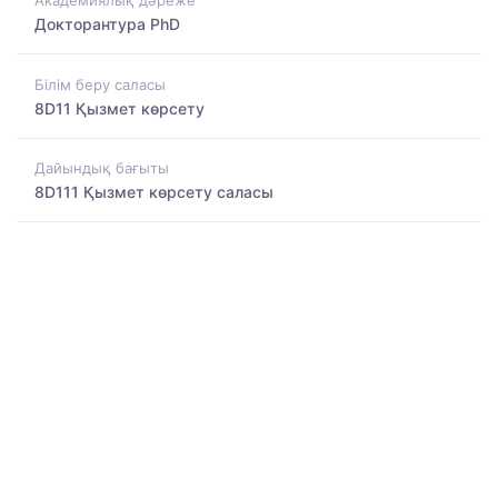
Академиялық дәреже
Докторантура PhD
Білім беру саласы
8D11 Қызмет көрсету
Дайындық бағыты
8D111 Қызмет көрсету саласы