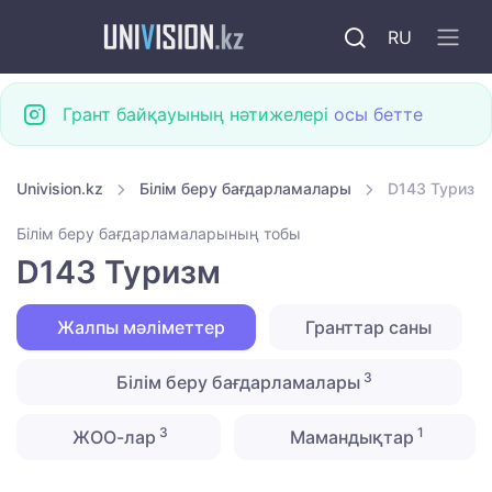
RU
Грант байқауының нәтижелері
осы бетте
Univision.kz
Білім беру бағдарламалары
D143 Туризм
Білім беру бағдарламаларының тобы
D143 Туризм
Жалпы мәліметтер
Гранттар саны
3
Білім беру бағдарламалары
3
1
ЖОО-лар
Мамандықтар