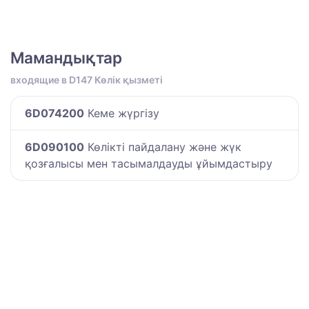
Мамандықтар
входящие в D147 Көлік қызметі
6D074200
Кеме жүргізу
6D090100
Көлікті пайдалану және жүк
қозғалысы мен тасымалдауды ұйымдастыру