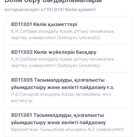
которые входят в ГОП D147 Көлік қызметі
8D11301 Көлік қызметтері
Қ.И.Сәтбаев атындағы Қазақ ұлттық техникалық
зерттеу университеті (Satbayev University)
8D11302 Көлік жүйелерін басқару
Қ.И.Сәтбаев атындағы Қазақ ұлттық техникалық
зерттеу университеті (Satbayev University)
8D11305 Тасымалдауды, қозғалысты
ұйымдастыру және көлікті пайдалану ғ.з.
Л.Б.Гончаров атындағы Қазақ автомобиль-жол
институты
8D11361 Тасымалдауды, қозғалысты
ұйымдастыру және көлікті пайдалану
Мұхаметжан Тынышбаев атындағы ALT университеті