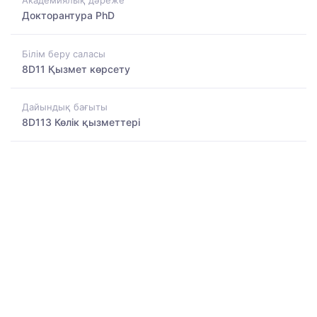
Академиялық дәреже
Докторантура PhD
Білім беру саласы
8D11 Қызмет көрсету
Дайындық бағыты
8D113 Көлік қызметтері