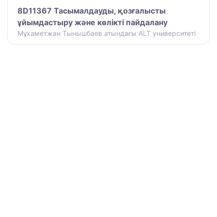
8D11367 Тасымалдауды, қозғалысты
ұйымдастыру және көлікті пайдалану
Мұхаметжан Тынышбаев атындағы ALT университеті