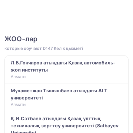
ЖОО-лар
которые обучают D147 Көлік қызметі
Л.Б.Гончаров атындағы Қазақ автомобиль-
жол институты
Алматы
Мұхаметжан Тынышбаев атындағы ALT
университеті
Алматы
Қ.И.Сәтбаев атындағы Қазақ ұлттық
техникалық зерттеу университеті (Satbayev
University)