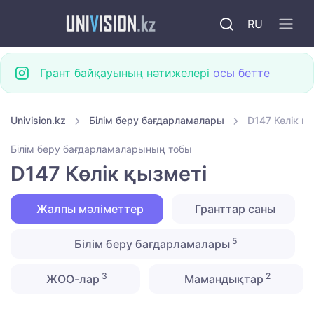
RU
Грант байқауының нәтижелері
осы бетте
Univision.kz
Білім беру бағдарламалары
D147 Көлік қ
Білім беру бағдарламаларының тобы
D147 Көлік қызметі
Жалпы мәліметтер
Гранттар саны
5
Білім беру бағдарламалары
3
2
ЖОО-лар
Мамандықтар