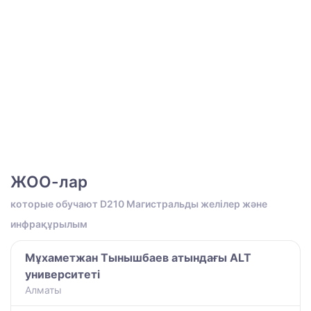
ЖОО-лар
которые обучают D210 Магистральды желілер және
инфрақұрылым
Мұхаметжан Тынышбаев атындағы ALT
университеті
Алматы