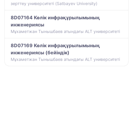
зерттеу университеті (Satbayev University)
8D07164 Көлік инфрақұрылымының
инженериясы
Мұхаметжан Тынышбаев атындағы ALT университеті
8D07169 Көлік инфрақұрылымының
инженериясы (бейіндік)
Мұхаметжан Тынышбаев атындағы ALT университеті