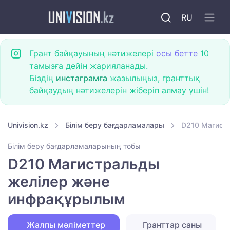
RU
Грант байқауының нәтижелері
осы бетте
10
тамызға дейін жарияланады.
Біздің
инстаграмға
жазылыңыз, гранттық
байқаудың нәтижелерін жіберіп алмау үшін!
Univision.kz
Білім беру бағдарламалары
D210 Магист
Білім беру бағдарламаларының тобы
D210 Магистральды
желілер және
инфрақұрылым
Жалпы мәліметтер
Гранттар саны