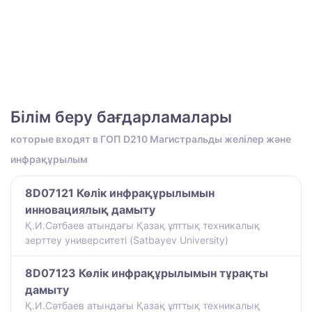
Білім беру бағдарламалары
которые входят в ГОП D210 Магистральды желілер және
инфрақұрылым
8D07121 Көлік инфрақұрылымын
инновациялық дамыту
Қ.И.Сәтбаев атындағы Қазақ ұлттық техникалық
зерттеу университеті (Satbayev University)
8D07123 Көлік инфрақұрылымын тұрақты
дамыту
Қ.И.Сәтбаев атындағы Қазақ ұлттық техникалық