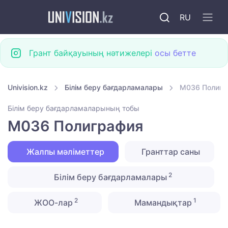
RU
Грант байқауының нәтижелері
осы бетте
Univision.kz
Білім беру бағдарламалары
M036 Полигр
Білім беру бағдарламаларының тобы
M036 Полиграфия
Жалпы мәліметтер
Гранттар саны
2
Білім беру бағдарламалары
2
1
ЖОО-лар
Мамандықтар