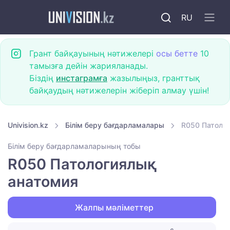
RU
Грант байқауының нәтижелері
осы бетте
10
тамызға дейін жарияланады.
Біздің
инстаграмға
жазылыңыз, гранттық
байқаудың нәтижелерін жіберіп алмау үшін!
Univision.kz
Білім беру бағдарламалары
R050 Патоло
Білім беру бағдарламаларының тобы
R050 Патологиялық
анатомия
Жалпы мәліметтер