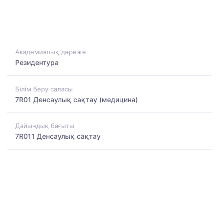
Академиялық дәреже
Резидентура
Білім беру саласы
7R01 Денсаулық сақтау (медицина)
Дайындық бағыты
7R011 Денсаулық сақтау