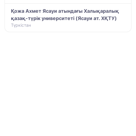
Қожа Ахмет Ясауи атындағы Халықаралық
қазақ-түрiк университетi (Ясауи ат. ХҚТУ)
Түркістан