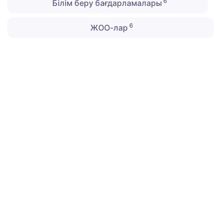
6
Білім беру бағдарламалары
6
ЖОО-лар