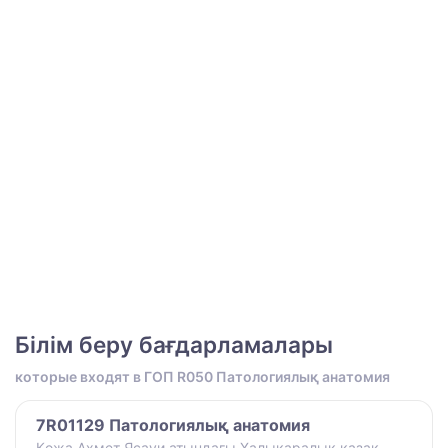
Білім беру бағдарламалары
которые входят в ГОП R050 Патологиялық анатомия
7R01129 Патологиялық анатомия
Қожа Ахмет Ясауи атындағы Халықаралық қазақ-