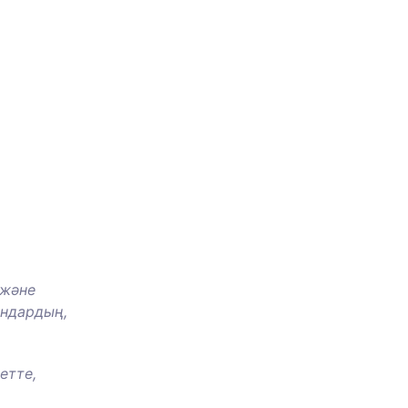
 және
андардың,
етте,