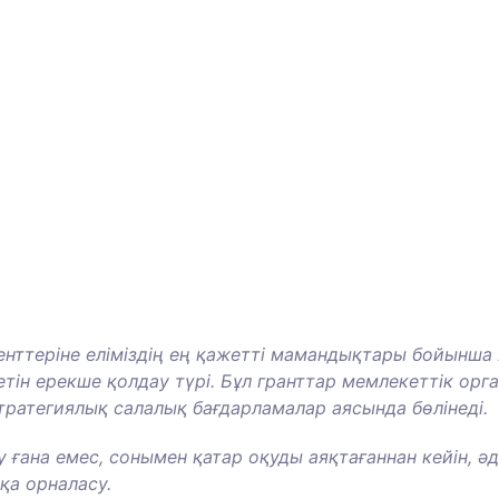
енттеріне еліміздің ең қажетті мамандықтары бойынша
етін ерекше қолдау түрі. Бұл гранттар мемлекеттік орг
тратегиялық салалық бағдарламалар аясында бөлінеді.
 ғана емес, сонымен қатар оқуды аяқтағаннан кейін, әд
қа орналасу.