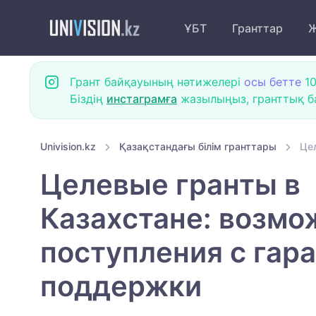
ҰБТ
Гранттар
Ж
Грант байқауының нәтижелері
осы бетте
10
Біздің
инстаграмға
жазылыңыз, гранттық ба
Univision.kz
Қазақстандағы білім гранттары
Це
Целевые гранты в
Казахстане: возмо
поступления с гар
поддержки