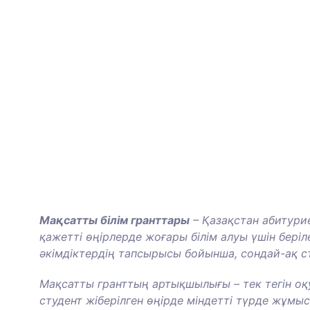
Мақсатты білім гранттары
– Қазақстан абитури
қажетті өңірлерде жоғары білім алуы үшін беріл
әкімдіктердің тапсырысы бойынша, сондай-ақ с
Мақсатты гранттың артықшылығы – тек тегін оқу
студент жіберілген өңірде міндетті түрде жұмыс