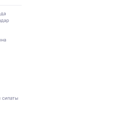
рда
ндар
ына
ы сипаты