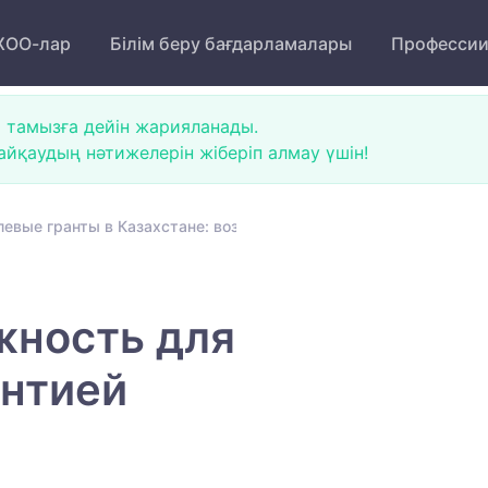
ОО-лар
Білім беру бағдарламалары
Професси
 тамызға дейін жарияланады.
йқаудың нәтижелерін жіберіп алмау үшін!
левые гранты в Казахстане: возможность для поступления с г
жность для
антией