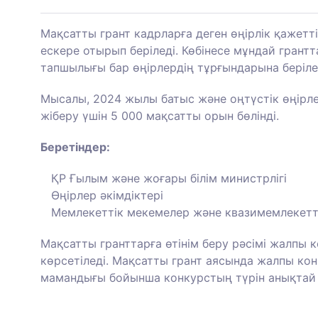
Мақсатты грант кадрларға деген өңірлік қажетт
ескере отырып беріледі. Көбінесе мұндай гран
тапшылығы бар өңірлердің тұрғындарына беріле
Мысалы, 2024 жылы батыс және оңтүстік өңірле
жіберу үшін 5 000 мақсатты орын бөлінді.
Беретіндер:
ҚР Ғылым және жоғары білім министрлігі
Өңірлер әкімдіктері
Мемлекеттік мекемелер және квазимемлекетт
Мақсатты гранттарға өтінім беру рәсімі жалпы 
көрсетіледі. Мақсатты грант аясында жалпы ко
мамандығы бойынша конкурстың түрін анықтай