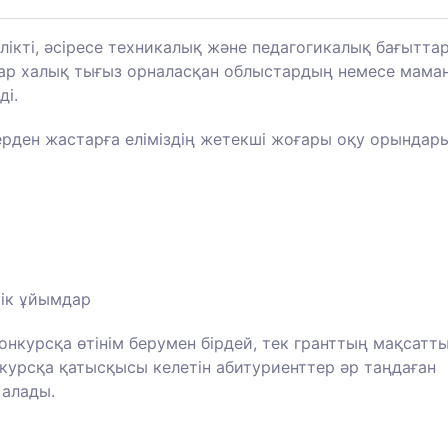
ілікті, әсіресе техникалық және педагогикалық бағытта
ттар халық тығыз орналасқан облыстардың немесе мама
ді.
рден жастарға еліміздің жетекші жоғары оқу орындар
ік ұйымдар
конкурсқа өтінім берумен бірдей, тек гранттың мақсатт
нкурсқа қатысқысы келетін абитуриенттер әр таңдаған
 алады.