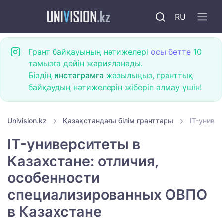
RU
Грант байқауының нәтижелері
осы бетте
10
тамызға дейін жарияланады.
Біздің
инстаграмға
жазылыңыз, гранттық
байқаудың нәтижелерін жіберіп алмау үшін!
Univision.kz
Қазақстандағы білім гранттары
IT-униве
IT-университеты в
Казахстане: отличия,
особенности
специализированных ОВПО
в Казахстане