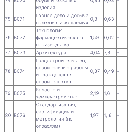
74
B070
обувь и кожаные
0,35
0,03
-
изделия
Горное дело и добыча
75
B071
0,8
0,63
-
полезных ископаемых
Технология
76
B072
фармацевтического
1,59
0,62
-
производства
77
B073
Архитектура
4,64
7,8
-
Градостроительство,
строительные работы
78
B074
0,87
0,49
-
и гражданское
строительство
Кадастр и
79
B075
2,19
1,6
-
землеустройство
Стандартизация,
сертификация и
80
B076
1,97
1,16
-
метрология (по
отраслям)