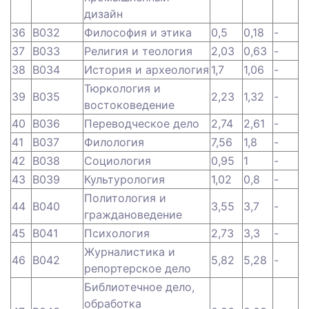
дизайн
36
B032
Философия и этика
0,5
0,18
-
37
B033
Религия и теология
2,03
0,63
-
38
B034
История и археология
1,7
1,06
-
Тюркология и
39
B035
2,23
1,32
-
востоковедение
40
B036
Переводческое дело
2,74
2,61
-
41
B037
Филология
7,56
1,8
-
42
B038
Социология
0,95
1
-
43
B039
Культурология
1,02
0,8
-
Политология и
44
B040
3,55
3,7
-
граждановедение
45
B041
Психология
2,73
3,3
-
Журналистика и
46
B042
5,82
5,28
-
репортерское дело
Библиотечное дело,
обработка