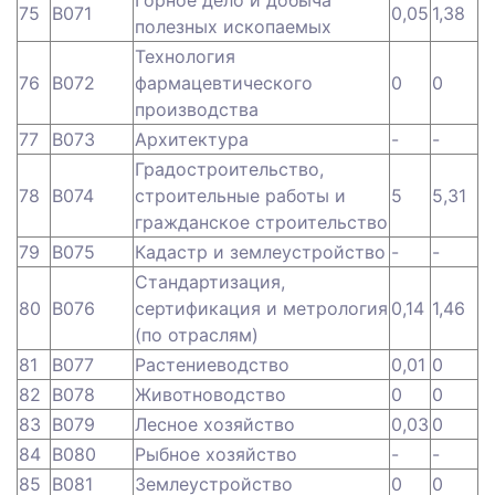
Горное дело и добыча
75
B071
0,05
1,38
полезных ископаемых
Технология
76
B072
фармацевтического
0
0
производства
77
B073
Архитектура
-
-
Градостроительство,
78
B074
строительные работы и
5
5,31
гражданское строительство
79
B075
Кадастр и землеустройство
-
-
Стандартизация,
80
B076
сертификация и метрология
0,14
1,46
(по отраслям)
81
B077
Растениеводство
0,01
0
82
B078
Животноводство
0
0
83
B079
Лесное хозяйство
0,03
0
84
B080
Рыбное хозяйство
-
-
85
B081
Землеустройство
0
0