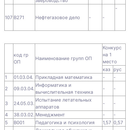
звероводство
-
107
B271
Нефтегазовое дело
-
-
Конкурс
на 1
код гр
Наименование групп ОП
место
ОП
каз
рус
1
01.03.04.
Прикладная математика
-
-
Информатика и
2
09.03.04.
-
-
вычислительная техника
Испытание летательных
3
24.05.03.
-
-
аппаратов
4
38.03.02.
Менеджмент
-
-
5
B001
Педагогика и психология
1,57
0,57