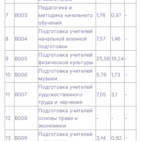
Педагогика и
7
B003
методика начального
1,76
0,97
-
обучения
Подготовка учителей
8
B004
начальной военной
7,57
1,46
-
подготовки
Подготовка учителей
9
B005
25,56
19,24
-
физической культуры
Подготовка учителей
10
B006
5,76
1,73
-
музыки
Подготовка учителей
11
B007
художественного
7,05
3,1
-
труда и черчения
Подготовка учителей
12
B008
основы права и
-
-
-
экономики
Подготовка учителей
13
B009
3,14
0,92
-