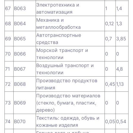
Электротехника и
67
B063
1
1,4
автоматизация
Механика и
68
B064
0,12
1,3
металлообработка
Автотранспортные
69
B065
0,7
3,85
средства
Морской транспорт и
70
B066
0
0
технологии
Воздушный транспорт и
71
B067
0
4,8
технологии
Производство продуктов
72
B068
0,45
1,13
питания
Производство материалов
73
B069
(стекло, бумага, пластик,
0
0
дерево)
Текстиль: одежда, обувь и
74
B070
0,05
0,54
кожаные изделия