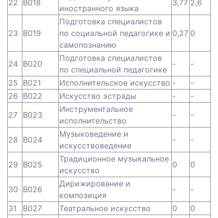
22
B018
3,77
2,6
иностранного языка
Подготовка специалистов
23
B019
по социальной педагогике и
0,27
0
самопознанию
Подготовка специалистов
24
B020
-
-
по специальной педагогике
25
B021
Исполнительское искусство
-
-
26
B022
Искусство эстрады
-
-
Инструментальное
27
B023
-
-
исполнительство
Музыковедение и
28
B024
-
-
искусствоведение
Традиционное музыкальное
29
B025
0
0
искусство
Дирижирование и
30
B026
-
-
композиция
31
B027
Театральное искусство
0
0