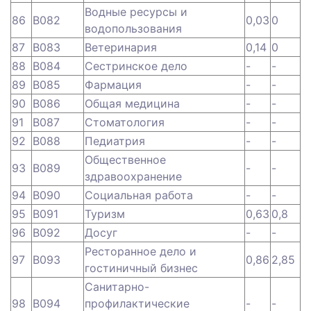
Водные ресурсы и
86
B082
0,03
0
водопользования
87
B083
Ветеринария
0,14
0
88
B084
Сестринское дело
-
-
89
B085
Фармация
-
-
90
B086
Общая медицина
-
-
91
B087
Стоматология
-
-
92
B088
Педиатрия
-
-
Общественное
93
B089
-
-
здравоохранение
94
B090
Социальная работа
-
-
95
B091
Туризм
0,63
0,8
96
B092
Досуг
-
-
Ресторанное дело и
97
B093
0,86
2,85
гостиничный бизнес
Санитарно-
98
B094
профилактические
-
-