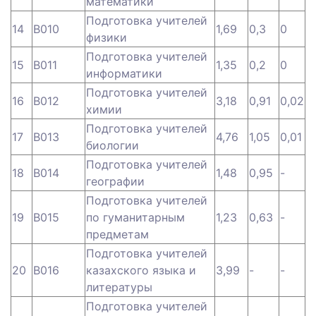
математики
Подготовка учителей
14
B010
1,69
0,3
0
физики
Подготовка учителей
15
B011
1,35
0,2
0
информатики
Подготовка учителей
16
B012
3,18
0,91
0,02
химии
Подготовка учителей
17
B013
4,76
1,05
0,01
биологии
Подготовка учителей
18
B014
1,48
0,95
-
географии
Подготовка учителей
19
B015
по гуманитарным
1,23
0,63
-
предметам
Подготовка учителей
20
B016
казахского языка и
3,99
-
-
литературы
Подготовка учителей