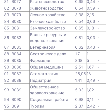
81
B077
Растениеводство
0,65
0,44
-
82
B078
Животноводство
0,54
0,59
-
83
B079
Лесное хозяйство
3,38
2,15
-
84
B080
Рыбное хозяйство
0,54
0,06
-
85
B081
Землеустройство
0,65
0,18
-
Водные ресурсы и
86
B082
0,81
0,03
-
водопользования
87
B083
Ветеринария
0,62
0,43
-
88
B084
Сестринское дело
1,7
1
-
89
B085
Фармация
8,18
5
-
90
B086
Общая медицина
2,51
1,67
-
91
B087
Стоматология
25,05
18
-
92
B088
Педиатрия
1,41
0,49
-
Общественное
93
B089
5,03
1,82
-
здравоохранение
94
B090
Социальная работа
0,98
0,11
-
95
B091
Туризм
2,37
2,42
-