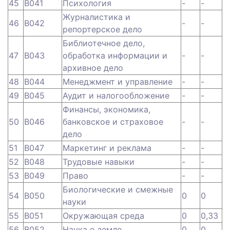
45
B041
Психология
-
-
Журналистика и
46
B042
-
-
репортерское дело
Библиотечное дело,
47
B043
обработка информации и
-
-
архивное дело
48
B044
Менеджмент и управление
-
-
49
B045
Аудит и налогообложение
-
-
Финансы, экономика,
50
B046
банковское и страховое
-
-
дело
51
B047
Маркетинг и реклама
-
-
52
B048
Трудовые навыки
-
-
53
B049
Право
-
-
Биологические и смежные
54
B050
0
0
науки
55
B051
Окружающая среда
0
0,33
56
B052
Наука о земле
0
0