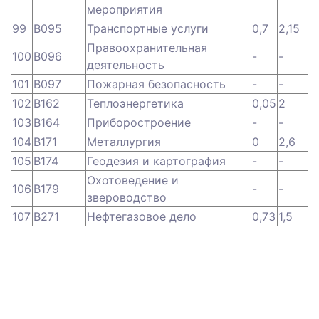
мероприятия
99
B095
Транспортные услуги
0,7
2,15
Правоохранительная
100
B096
-
-
деятельность
101
B097
Пожарная безопасность
-
-
102
B162
Теплоэнергетика
0,05
2
103
B164
Приборостроение
-
-
104
B171
Металлургия
0
2,6
105
B174
Геодезия и картография
-
-
Охотоведение и
106
B179
-
-
звероводство
107
B271
Нефтегазовое дело
0,73
1,5