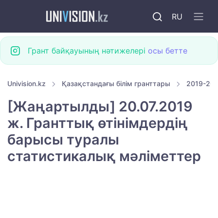
RU
Грант байқауының нәтижелері
осы бетте
Univision.kz
Қазақстандағы білім гранттары
2019-202
[Жаңартылды] 20.07.2019
ж. Гранттық өтінімдердің
барысы туралы
статистикалық мәліметтер