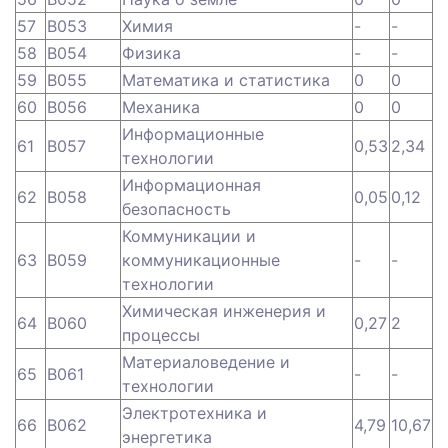
57
B053
Химия
-
-
58
B054
Физика
-
-
59
B055
Математика и статистика
0
0
60
B056
Механика
0
0
Информационные
61
B057
0,53
2,34
технологии
Информационная
62
B058
0,05
0,12
безопасность
Коммуникации и
63
B059
коммуникационные
-
-
технологии
Химическая инженерия и
64
B060
0,27
2
процессы
Материаловедение и
65
B061
-
-
технологии
Электротехника и
66
B062
4,79
10,67
энергетика