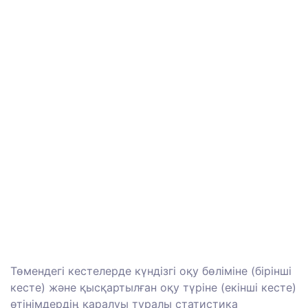
Төмендегі кестелерде күндізгі оқу бөліміне (бірінші
кесте) және қысқартылған оқу түріне (екінші кесте)
өтінімдердің қаралуы туралы статистика