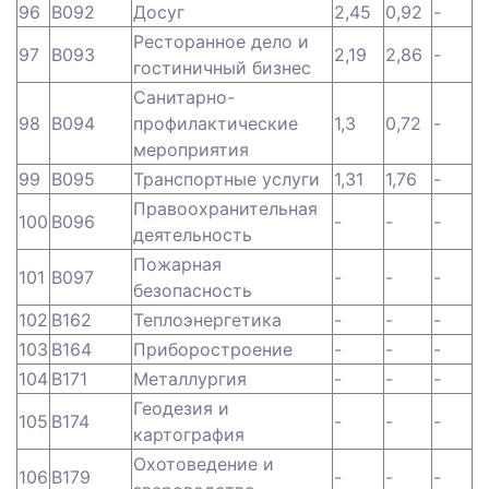
96
B092
Досуг
2,45
0,92
-
Ресторанное дело и
97
B093
2,19
2,86
-
гостиничный бизнес
Санитарно-
98
B094
профилактические
1,3
0,72
-
мероприятия
99
B095
Транспортные услуги
1,31
1,76
-
Правоохранительная
100
B096
-
-
-
деятельность
Пожарная
101
B097
-
-
-
безопасность
102
B162
Теплоэнергетика
-
-
-
103
B164
Приборостроение
-
-
-
104
B171
Металлургия
-
-
-
Геодезия и
105
B174
-
-
-
картография
Охотоведение и
106
B179
-
-
-