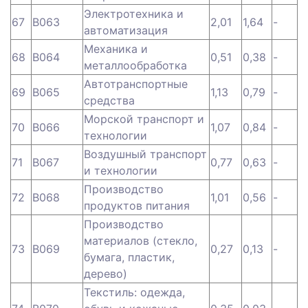
Электротехника и
67
B063
2,01
1,64
-
автоматизация
Механика и
68
B064
0,51
0,38
-
металлообработка
Автотранспортные
69
B065
1,13
0,79
-
средства
Морской транспорт и
70
B066
1,07
0,84
-
технологии
Воздушный транспорт
71
B067
0,77
0,63
-
и технологии
Производство
72
B068
1,01
0,56
-
продуктов питания
Производство
материалов (стекло,
73
B069
0,27
0,13
-
бумага, пластик,
дерево)
Текстиль: одежда,