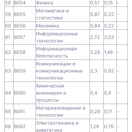
58
B054
Физика
0,51
0,15
-
Математика и
59
B055
0,87
0,22
-
статистика
60
B056
Механика
0,84
0,22
-
Информационные
61
B057
2,72
2,03
-
технологии
Информационная
62
B058
2,28
1,48
-
безопасность
Коммуникации и
63
B059
коммуникационные
2,3
0,92
-
технологии
Химическая
64
B060
инженерия и
0,4
0,4
-
процессы
Материаловедение и
65
B061
0,29
0,11
-
технологии
Электротехника и
66
B062
1,29
0,76
-
энергетика