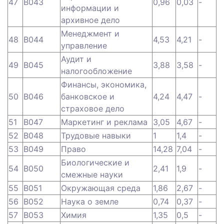
47
B043
0,96
0,03
-
информации и
архивное дело
Менеджмент и
48
B044
4,53
4,21
-
управление
Аудит и
49
B045
3,88
3,58
-
налогообложение
Финансы, экономика,
50
B046
банковское и
4,24
4,47
-
страховое дело
51
B047
Маркетинг и реклама
3,05
4,67
-
52
B048
Трудовые навыки
1
1,4
-
53
B049
Право
14,28
7,04
-
Биологические и
54
B050
2,41
1,9
-
смежные науки
55
B051
Окружающая среда
1,86
2,67
-
56
B052
Наука о земле
0,74
0,37
-
57
B053
Химия
1,35
0,5
-