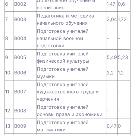
Дошкольное обучение и
6
B002
1,47
0,6
воспитание
Педагогика и методика
7
B003
3,04
1,72
начального обучения
Подготовка учителей
8
B004
начальной военной
-
-
подготовки
Подготовка учителей
9
B005
5,49
5,23
физической культуры
Подготовка учителей
10
B006
2,2
1,2
музыки
Подготовка учителей
11
B007
художественного труда и
-
-
черчения
Подготовка учителей
12
B008
-
-
основы права и экономики
Подготовка учителей
13
B009
0,47
0
математики