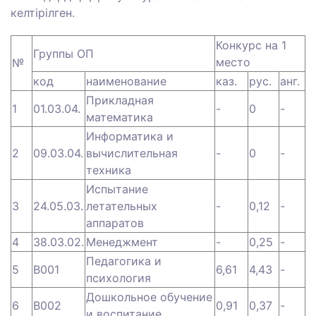
келтірілген.
Конкурс на 1
Группы ОП
место
№
код
наименование
каз.
рус.
анг.
Прикладная
1
01.03.04.
-
0
-
математика
Информатика и
2
09.03.04.
вычислительная
-
0
-
техника
Испытание
3
24.05.03.
летательных
-
0,12
-
аппаратов
4
38.03.02.
Менеджмент
-
0,25
-
Педагогика и
5
B001
6,61
4,43
-
психология
Дошкольное обучение
6
B002
0,91
0,37
-
и воспитание