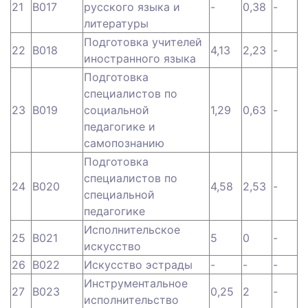
21
B017
русского языка и
-
0,38
-
литературы
Подготовка учителей
22
B018
4,13
2,23
-
иностранного языка
Подготовка
специалистов по
23
B019
социальной
1,29
0,63
-
педагогике и
самопознанию
Подготовка
специалистов по
24
B020
4,58
2,53
-
специальной
педагогике
Исполнительское
25
B021
5
0
-
искусство
26
B022
Искусство эстрады
-
-
-
Инструментальное
27
B023
0,25
2
-
исполнительство