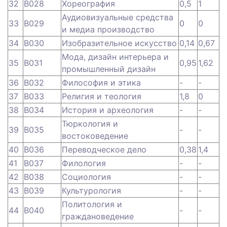
32
B028
Хореография
0,5
1
Аудиовизуальные средства
33
B029
0
0
и медиа производство
34
B030
Изобразительное искусство
0,14
0,67
Мода, дизайн интерьера и
35
B031
0,95
1,62
промышленный дизайн
36
B032
Философия и этика
-
-
37
B033
Религия и теология
1,8
0
38
B034
История и археология
-
-
Тюркология и
39
B035
-
-
востоковедение
40
B036
Переводческое дело
0,38
1,4
41
B037
Филология
-
-
42
B038
Социология
-
-
43
B039
Культурология
-
-
Политология и
44
B040
-
-
граждановедение