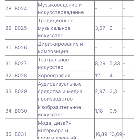
Музыковедение и
28
B024
-
-
-
искусствоведение
Традиционное
29
B025
музыкальное
3,57
0
-
искусство
Дирижирование и
30
B026
-
-
-
композиция
Театральное
31
B027
8,29
5,33
-
искусство
32
B028
Хореография
12
4
-
Аудиовизуальные
33
B029
средства и медиа
2,97
2,3
-
производство
Изобразительное
34
B030
1,18
0,5
-
искусство
Мода, дизайн
интерьера и
35
B031
16,89
13,69
-
промышленный