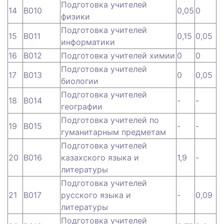
Подготовка учителей
14
B010
0,05
0
физики
Подготовка учителей
15
B011
0,15
0,05
информатики
16
B012
Подготовка учителей химии
0
0
Подготовка учителей
17
B013
0
0,05
биологии
Подготовка учителей
18
B014
-
-
географии
Подготовка учителей по
19
B015
-
-
гуманитарным предметам
Подготовка учителей
20
B016
казахского языка и
1,9
-
литературы
Подготовка учителей
21
B017
русского языка и
-
0,09
литературы
Подготовка учителей