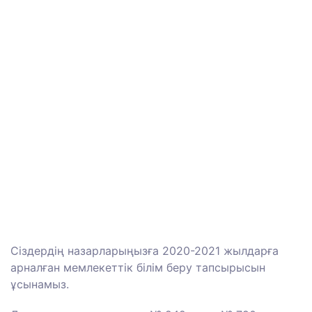
Сіздердің назарларыңызға 2020-2021 жылдарға
арналған мемлекеттік білім беру тапсырысын
ұсынамыз.