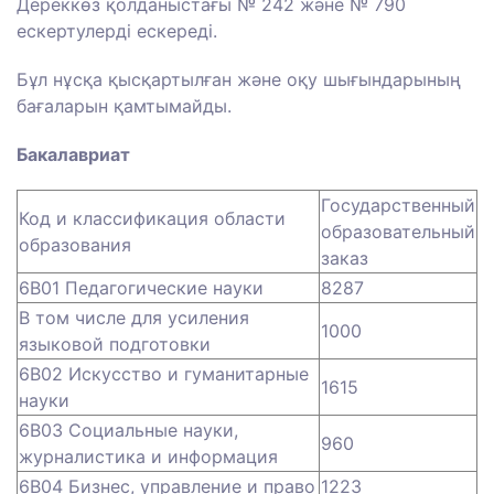
Дереккөз қолданыстағы № 242 және № 790
ескертулерді ескереді.
Бұл нұсқа қысқартылған және оқу шығындарының
бағаларын қамтымайды.
Бакалавриат
Государственный
Код и классификация области
образовательный
образования
заказ
6B01 Педагогические науки
8287
В том числе для усиления
1000
языковой подготовки
6B02 Искусство и гуманитарные
1615
науки
6B03 Социальные науки,
960
журналистика и информация
6B04 Бизнес, управление и право
1223