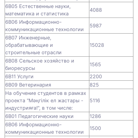
6B05 Естественные науки,
4088
математика и статистика
6B06 Информационно-
5987
коммуникационные технологии
6B07 Инженерные,
обрабатывающие и
15028
строительные отрасли
6В08 Сельское хозяйство и
1565
биоресурсы
6B11 Услуги
2200
6В09 Ветеринария
825
На обучение студентов в рамках
проекта "Мәңгілік ел жастары -
5116
индустрияға!", в том числе:
6B01 Педагогические науки
1286
6B06 Информационно-
1500
коммуникационные технологии