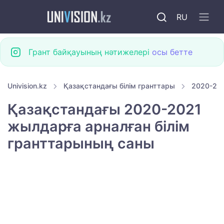
RU
Грант байқауының нәтижелері
осы бетте
Univision.kz
Қазақстандағы білім гранттары
2020-202
Қазақстандағы 2020-2021
жылдарға арналған білім
гранттарының саны