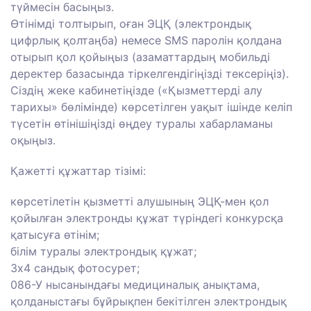
түймесін басыңыз.
Өтінімді толтырып, оған ЭЦҚ (электрондық
цифрлық қолтаңба) немесе SMS паролін қолдана
отырып қол қойыңыз (азаматтардың мобильді
деректер базасында тіркелгендігіңізді тексеріңіз).
Сіздің жеке кабинетіңізде («Қызметтерді алу
тарихы» бөлімінде) көрсетілген уақыт ішінде келіп
түсетін өтінішіңізді өңдеу туралы хабарламаны
оқыңыз.
Қажетті құжаттар тізімі:
көрсетілетін қызметті алушының ЭЦҚ-мен қол
қойылған электронды құжат түріндегі конкурсқа
қатысуға өтінім;
білім туралы электрондық құжат;
3x4 сандық фотосурет;
086-У нысанындағы медициналық анықтама,
қолданыстағы бұйрықпен бекітілген электрондық