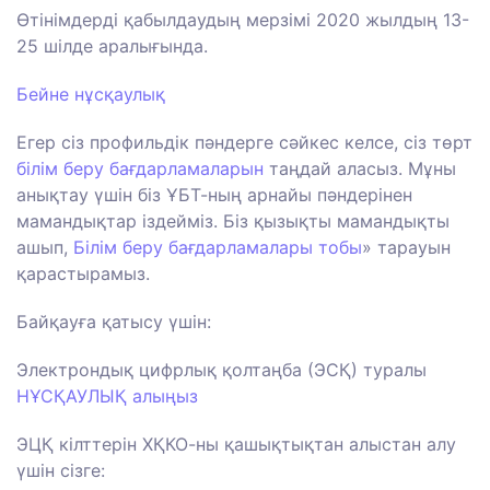
Өтінімдерді қабылдаудың мерзімі 2020 жылдың 13-
25 шілде аралығында.
Бейне нұсқаулық
Егер сіз профильдік пәндерге сәйкес келсе, сіз төрт
білім беру бағдарламаларын
таңдай аласыз. Мұны
анықтау үшін біз ҰБТ-ның арнайы пәндерінен
мамандықтар іздейміз. Біз қызықты мамандықты
ашып,
Білім беру бағдарламалары тобы
» тарауын
қарастырамыз.
Байқауға қатысу үшін:
Электрондық цифрлық қолтаңба (ЭСҚ) туралы
НҰСҚАУЛЫҚ алыңыз
ЭЦҚ кілттерін ХҚКО-ны қашықтықтан алыстан алу
үшін сізге: