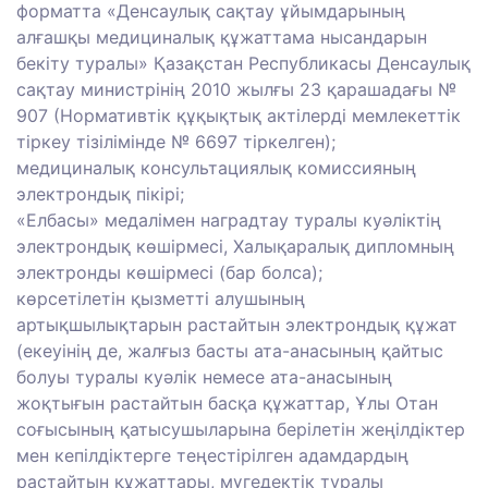
форматта «Денсаулық сақтау ұйымдарының
алғашқы медициналық құжаттама нысандарын
бекіту туралы» Қазақстан Республикасы Денсаулық
сақтау министрінің 2010 жылғы 23 қарашадағы №
907 (Нормативтік құқықтық актілерді мемлекеттік
тіркеу тізілімінде № 6697 тіркелген);
медициналық консультациялық комиссияның
электрондық пікірі;
«Елбасы» медалімен наградтау туралы куәліктің
электрондық көшірмесі, Халықаралық дипломның
электронды көшірмесі (бар болса);
көрсетілетін қызметті алушының
артықшылықтарын растайтын электрондық құжат
(екеуінің де, жалғыз басты ата-анасының қайтыс
болуы туралы куәлік немесе ата-анасының
жоқтығын растайтын басқа құжаттар, Ұлы Отан
соғысының қатысушыларына берілетін жеңілдіктер
мен кепілдіктерге теңестірілген адамдардың
растайтын құжаттары, мүгедектік туралы