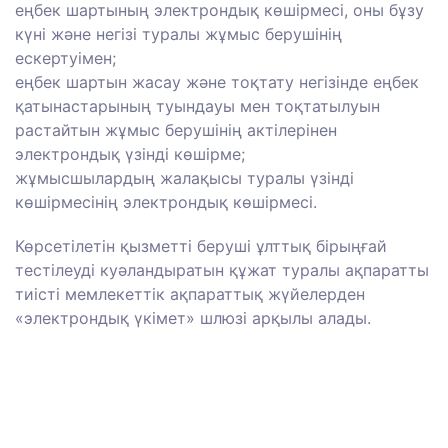
еңбек шартының электрондық көшірмесі, оны бұзу
күні және негізі туралы жұмыс берушінің
ескертуімен;
еңбек шартын жасау және тоқтату негізінде еңбек
қатынастарының туындауы мен тоқтатылуын
растайтын жұмыс берушінің актілерінен
электрондық үзінді көшірме;
жұмысшылардың жалақысы туралы үзінді
көшірмесінің электрондық көшірмесі.
Көрсетілетін қызметті беруші ұлттық бірыңғай
тестілеуді куәландыратын құжат туралы ақпаратты
тиісті мемлекеттік ақпараттық жүйелерден
«электрондық үкімет» шлюзі арқылы алады.