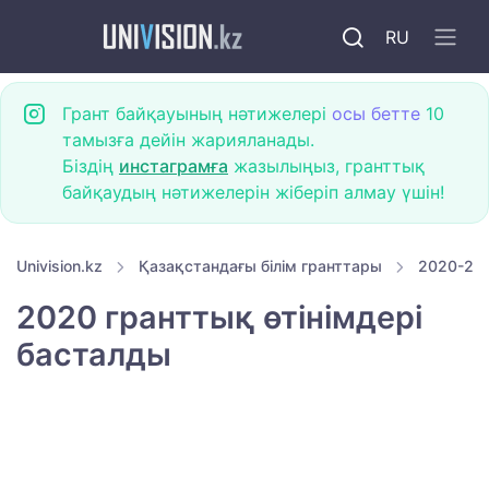
RU
Грант байқауының нәтижелері
осы бетте
10
тамызға дейін жарияланады.
Біздің
инстаграмға
жазылыңыз, гранттық
байқаудың нәтижелерін жіберіп алмау үшін!
Univision.kz
Қазақстандағы білім гранттары
2020-202
2020 гранттық өтінімдері
басталды