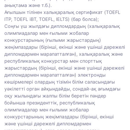
анықтама және т.б.).
Ағылшын тілінен халықаралық сертификат (TOEFL
ITP, TOEFL iBT, TOEFL, IELTS) (бар болса);
Соңғы үш жылдағы дипломдардың (халықаралық
олимпиадалар мен ғылыми жобалар
конкурстарының (ғылыми жарыстардың)
жеңімпаздары (бірінші, екінші және үшінші дәрежелі
дипломдармен марапатталған), халықаралық және
республикалық конкурстар мен спорттық
жарыстардың (бірінші, екінші және үшінші дәрежелі
дипломдармен марапатталған) электронды
көшірмелері олардың тізімін білім саласындағы
уәкілетті орган айқындайды, сондай-ақ ағымдағы
оқу жылындағы жалпы білім беретін пәндер
бойынша президенттік, республикалық
олимпиадалар мен ғылыми жобалар
конкурстарының жеңімпаздары (бірінші, екінші
және үшінші дәрежелі дипломдармен