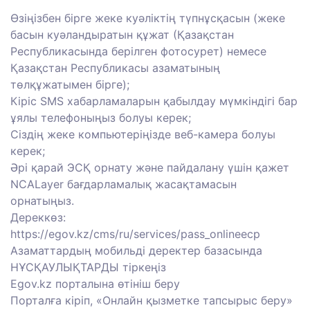
Өзіңізбен бірге жеке куәліктің түпнұсқасын (жеке
басын куәландыратын құжат (Қазақстан
Республикасында берілген фотосурет) немесе
Қазақстан Республикасы азаматының
төлқұжатымен бірге);
Кіріс SMS хабарламаларын қабылдау мүмкіндігі бар
ұялы телефоныңыз болуы керек;
Сіздің жеке компьютеріңізде веб-камера болуы
керек;
Әрі қарай ЭСҚ орнату және пайдалану үшін қажет
NCALayer бағдарламалық жасақтамасын
орнатыңыз.
Дереккөз:
https://egov.kz/cms/ru/services/pass_onlineecp
Азаматтардың мобильді деректер базасында
НҰСҚАУЛЫҚТАРДЫ тіркеңіз
Egov.kz порталына өтініш беру
Порталға кіріп, «Онлайн қызметке тапсырыс беру»