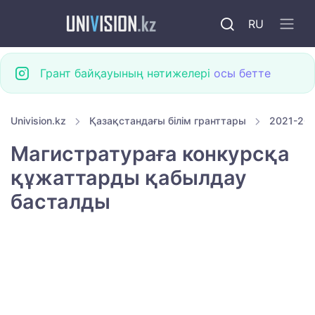
RU
Грант байқауының нәтижелері
осы бетте
Univision.kz
Қазақстандағы білім гранттары
2021-202
Магистратураға конкурсқа
құжаттарды қабылдау
басталды