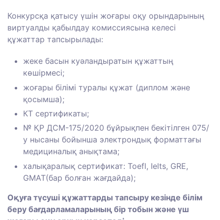
Конкурсқа қатысу үшін жоғары оқу орындарының
виртуалды қабылдау комиссиясына келесі
құжаттар тапсырылады:
жеке басын куәландыратын құжаттың
көшірмесі;
жоғары білімі туралы құжат (диплом және
қосымша);
КТ сертификаты;
№ ҚР ДСМ-175/2020 бұйрықпен бекітілген 075/
у нысаны бойынша электрондық форматтағы
медициналық анықтама;
халықаралық сертификат: Toefl, Ielts, GRE,
GMAT(бар болған жағдайда);
Оқуға түсуші құжаттарды тапсыру кезінде білім
беру бағдарламаларының бір тобын және үш