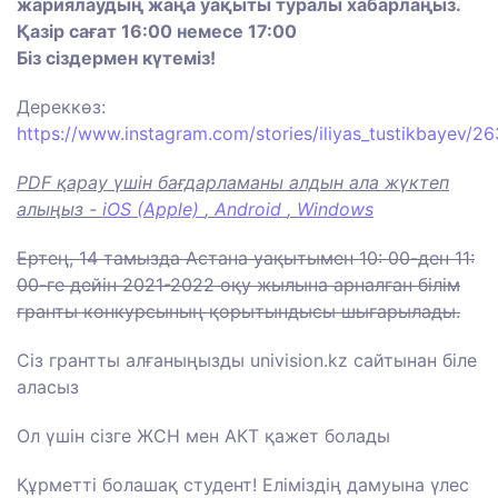
жариялаудың жаңа уақыты туралы хабарлаңыз.
Қазір сағат 16:00 немесе 17:00
Біз сіздермен күтеміз!
Дереккөз:
https://www.instagram.com/stories/iliyas_tustikbayev
PDF қарау үшін бағдарламаны алдын ала жүктеп
алыңыз -
iOS (Apple)
,
Android
,
Windows
Ертең, 14 тамызда Астана уақытымен 10: 00-ден 11:
00-ге дейін 2021-2022 оқу жылына арналған білім
гранты конкурсының қорытындысы шығарылады.
Сіз грантты алғаныңызды univision.kz сайтынан біле
аласыз
Ол үшін сізге ЖСН мен АКТ қажет болады
Құрметті болашақ студент! Еліміздің дамуына үлес