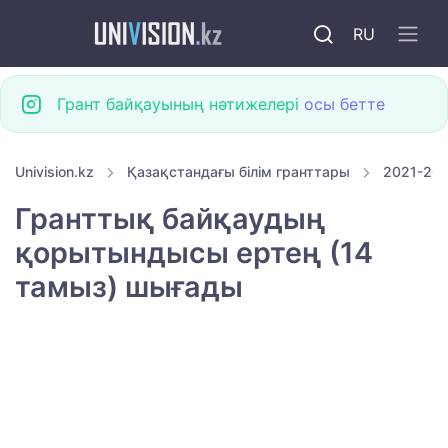
RU
Грант байқауының нәтижелері
осы бетте
Univision.kz
Қазақстандағы білім гранттары
2021-202
Гранттық байқаудың
қорытындысы ертең (14
тамыз) шығады