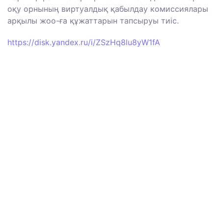
оқу орнының виртуалдық қабылдау комиссиялары
арқылы жоо-ға құжаттарын тапсыруы тиіс.
https://disk.yandex.ru/i/ZSzHq8lu8yW1fA