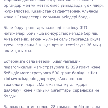
органдар мен үкіметтік емес ұйымдардың өкілдері,
журналистер, Қазақстан студенттерінің Альянсы
және «Отандастар» қорының өкілдері болды.
Білім беру гранттары кешенді тестілеу (КТ)
нәтижелері бойынша конкурстық негізде берілді.
Айта кетейік, өткен жылмен салыстырғанда оқуға
түсушілер саны 2 мыңға артып, тестілеуге 36 мың
адам қатысты.
Естеріңізге сала кетейік, биыл ғылыми-
педагогикалық магистратураға 12 329 грант және
бейіндік магистратураға 500 грант бөлінді. «Шет
тілі мұғалімдерін даярлау», «Ақпараттық
технологиялар», «Математика мұғалімдерін
даярлау» және «Құқық» бағыттары сұранысқа ие
болды.
Барлық грант иегерлері 28 тамызға дейін жоғары