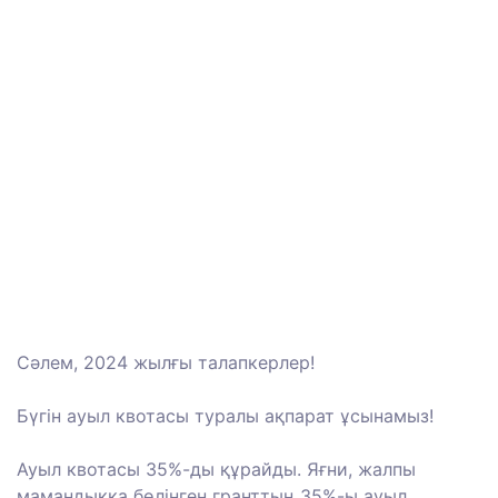
Сәлем, 2024 жылғы талапкерлер!
Бүгін ауыл квотасы туралы ақпарат ұсынамыз!
Ауыл квотасы 35%-ды құрайды. Яғни, жалпы
мамандыққа бөлінген гранттың 35%-ы ауыл