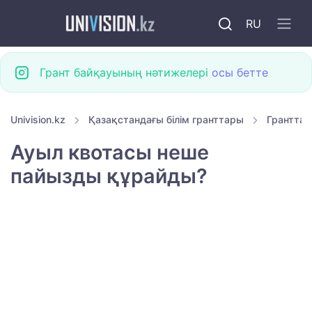
RU
Грант байқауының нәтижелері
осы бетте
Univision.kz
Қазақстандағы білім гранттары
Гранттар
Ауыл квотасы неше
пайызды құрайды?