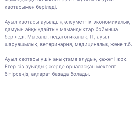
квотасымен беріледі.
Ауыл квотасы ауылдың әлеуметтік-экономикалық
дамуын айқындайтын мамандықтар бойынша
беріледі. Мысалы, педагогикалық, IT, ауыл
шаруашылық, ветеринария, медициналық және т.б.
Ауыл квотасы үшін анықтама алудың қажеті жоқ.
Егер сіз ауылдық жерде орналасқан мектепті
бітірсеңіз, ақпарат базада болады.