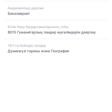
Академиялық дәреже
Бакалавриат
Білім беру бағдарламаларының тобы
B015 Гуманитарлық пәндер мұғалімдерін даярлау
ҰБТ-ға бейіндік пәндер
Дүниежүзі тарихы және География