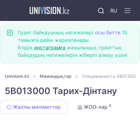
RU
Грант байқауының нәтижелері
осы бетте
10
тамызға дейін жарияланады.
Біздің
инстаграмға
жазылыңыз, гранттық
байқаудың нәтижелерін жіберіп алмау үшін!
Univision.kz
Мамандықтар
Специальность 5B013000 
5B013000 Тарих-Дінтану
4
Жалпы мәліметтер
ЖОО-лар