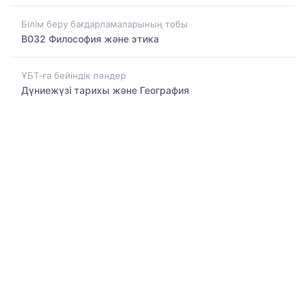
Білім беру бағдарламаларының тобы
B032 Философия және этика
ҰБТ-ға бейіндік пәндер
Дүниежүзі тарихы және География