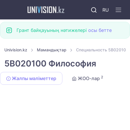
RU
Грант байқауының нәтижелері
осы бетте
Univision.kz
Мамандықтар
Специальность 5B020100
5B020100 Философия
2
Жалпы мәліметтер
ЖОО-лар