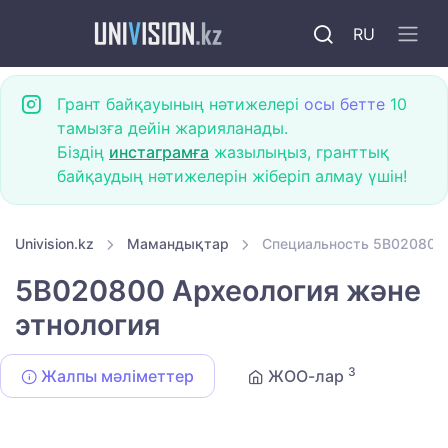
RU
Грант байқауының нәтижелері
осы бетте
10
тамызға дейін жарияланады.
Біздің
инстаграмға
жазылыңыз, гранттық
байқаудың нәтижелерін жіберіп алмау үшін!
Univision.kz
Мамандықтар
Специальность 5B020800 
5B020800 Археология және
этнология
3
Жалпы мәліметтер
ЖОО-лар