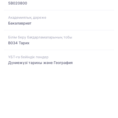
5B020800
Академиялық дәреже
Бакалавриат
Білім беру бағдарламаларының тобы
B034 Тарих
ҰБТ-ға бейіндік пәндер
Дүниежүзі тарихы және География