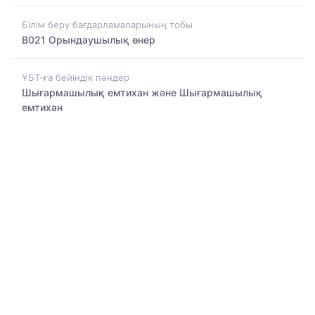
Білім беру бағдарламаларының тобы
B021 Орындаушылық өнер
ҰБТ-ға бейіндік пәндер
Шығармашылық емтихан және Шығармашылық
емтихан