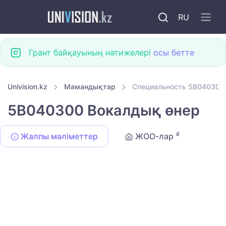
RU
Грант байқауының нәтижелері
осы бетте
Univision.kz
Мамандықтар
Специальность 5B040300
5B040300 Вокалдық өнер
4
Жалпы мәліметтер
ЖОО-лар