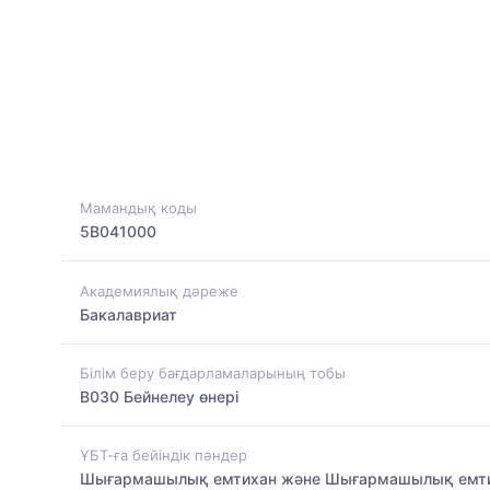
Мамандық коды
5B041000
Академиялық дәреже
Бакалавриат
Білім беру бағдарламаларының тобы
B030 Бейнелеу өнері
ҰБТ-ға бейіндік пәндер
Шығармашылық емтихан және Шығармашылық емт