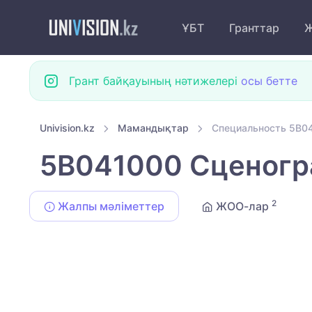
ҰБТ
Гранттар
Ж
Грант байқауының нәтижелері
осы бетте
Univision.kz
Мамандықтар
Специальность 5B0
5B041000 Сценогр
2
Жалпы мәліметтер
ЖОО-лар