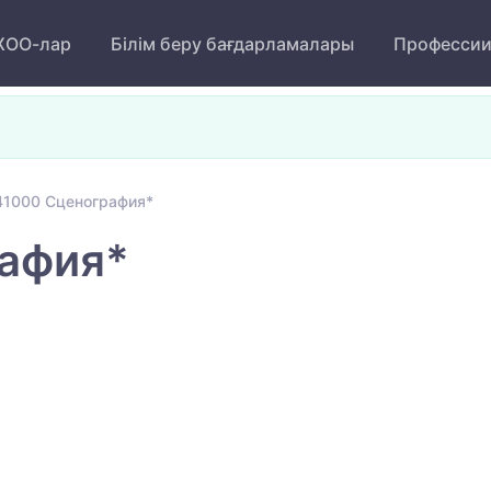
ОО-лар
Білім беру бағдарламалары
Професси
41000 Сценография*
афия*