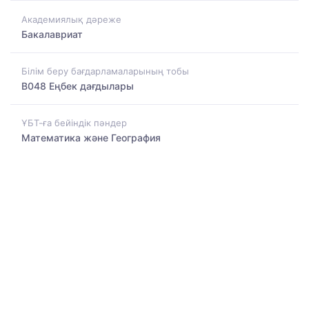
Академиялық дәреже
Бакалавриат
Білім беру бағдарламаларының тобы
B048 Еңбек дағдылары
ҰБТ-ға бейіндік пәндер
Математика және География