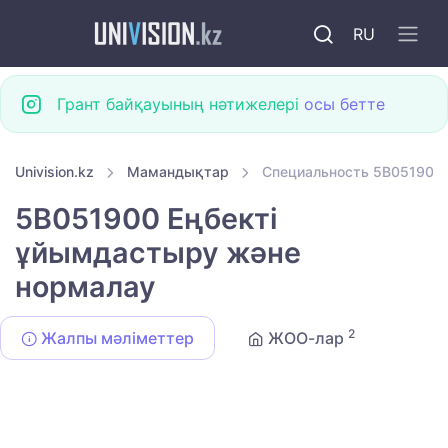
RU
Грант байқауының нәтижелері
осы бетте
Univision.kz
Мамандықтар
Специальность 5B051900 
5B051900 Еңбекті
ұйымдастыру және
нормалау
2
Жалпы мәліметтер
ЖОО-лар