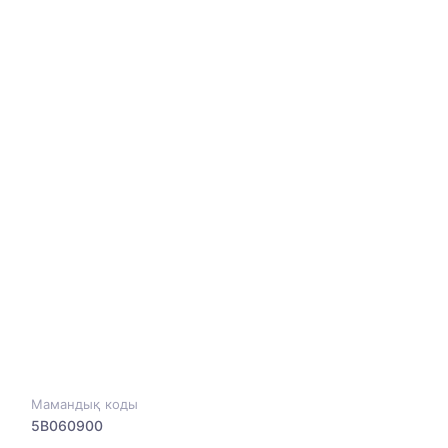
Мамандық коды
5B060900