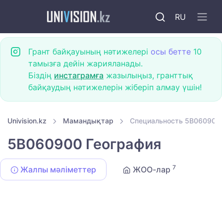
RU
Грант байқауының нәтижелері
осы бетте
10
тамызға дейін жарияланады.
Біздің
инстаграмға
жазылыңыз, гранттық
байқаудың нәтижелерін жіберіп алмау үшін!
Univision.kz
Мамандықтар
Специальность 5B060900
5B060900 География
7
Жалпы мәліметтер
ЖОО-лар