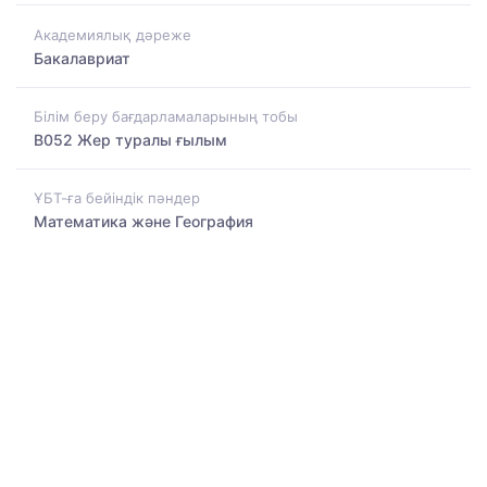
Академиялық дәреже
Бакалавриат
Білім беру бағдарламаларының тобы
B052 Жер туралы ғылым
ҰБТ-ға бейіндік пәндер
Математика және География