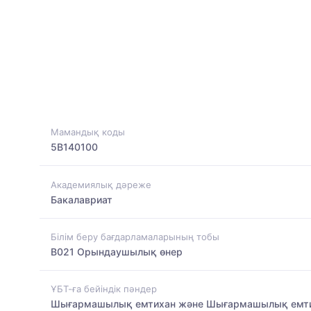
Мамандық коды
5B140100
Академиялық дәреже
Бакалавриат
Білім беру бағдарламаларының тобы
B021 Орындаушылық өнер
ҰБТ-ға бейіндік пәндер
Шығармашылық емтихан және Шығармашылық емт