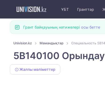
ҰБТ
Гранттар
Ж
Грант байқауының нәтижелері
осы бетте
Univision.kz
Мамандықтар
Специальность 5B1
5B140100 Орында
Жалпы мәліметтер