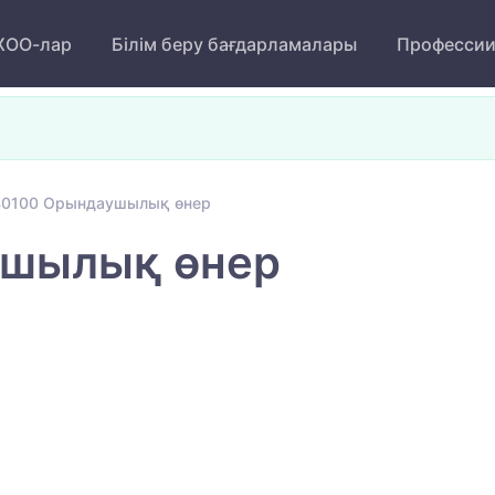
ОО-лар
Білім беру бағдарламалары
Професси
40100 Орындаушылық өнер
ушылық өнер