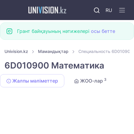
RU
Грант байқауының нәтижелері
осы бетте
Univision.kz
Мамандықтар
Специальность 6D010900
6D010900 Математика
3
Жалпы мәліметтер
ЖОО-лар