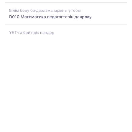
Білім беру бағдарламаларының тобы
D010 Математика педагогтерін даярлау
ҰБТ-ға бейіндік пәндер