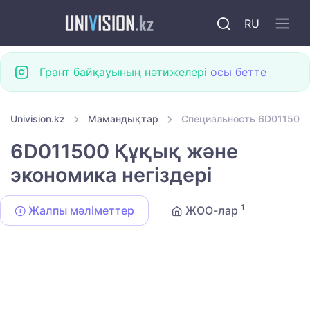
RU
Грант байқауының нәтижелері
осы бетте
Univision.kz
Мамандықтар
Специальность 6D011500 
6D011500 Құқық және
экономика негіздері
1
Жалпы мәліметтер
ЖОО-лар