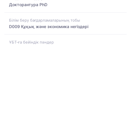
Докторантура PhD
Білім беру бағдарламаларының тобы
D009 Құқық және экономика негіздері
ҰБТ-ға бейіндік пәндер