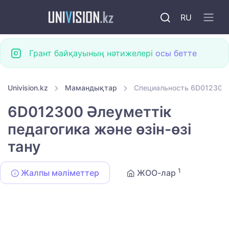
RU
Грант байқауының нәтижелері
осы бетте
Univision.kz
Мамандықтар
Специальность 6D012300 Ә
6D012300 Әлеуметтік
педагогика және өзін-өзі
тану
1
Жалпы мәліметтер
ЖОО-лар