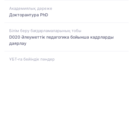
Академиялық дәреже
Докторантура PhD
Білім беру бағдарламаларының тобы
D020 Әлеуметтік педагогика бойынша кадрларды
даярлау
ҰБТ-ға бейіндік пәндер