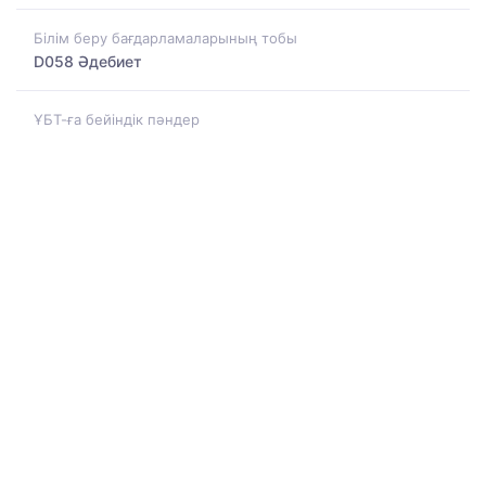
Білім беру бағдарламаларының тобы
D058 Әдебиет
ҰБТ-ға бейіндік пәндер