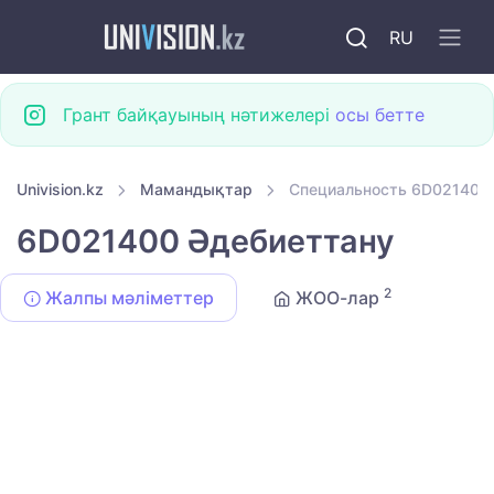
RU
Грант байқауының нәтижелері
осы бетте
Univision.kz
Мамандықтар
Специальность 6D021400
6D021400 Әдебиеттану
2
Жалпы мәліметтер
ЖОО-лар