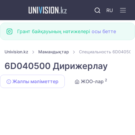
RU
Грант байқауының нәтижелері
осы бетте
Univision.kz
Мамандықтар
Специальность 6D040500
6D040500 Дирижерлау
2
Жалпы мәліметтер
ЖОО-лар