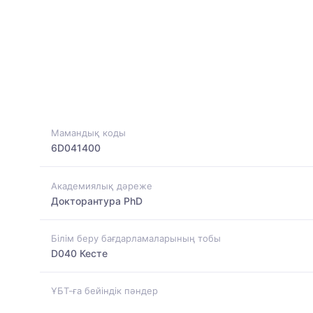
Мамандық коды
6D041400
Академиялық дәреже
Докторантура PhD
Білім беру бағдарламаларының тобы
D040 Кесте
ҰБТ-ға бейіндік пәндер