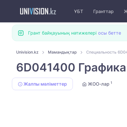
ҰБТ
Гранттар
Ж
Грант байқауының нәтижелері
осы бетте
Univision.kz
Мамандықтар
Специальность 6D0
6D041400 Графика
1
Жалпы мәліметтер
ЖОО-лар