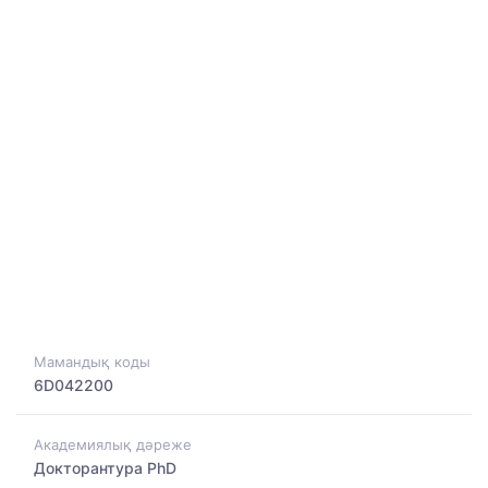
Мамандық коды
6D042200
Академиялық дәреже
Докторантура PhD