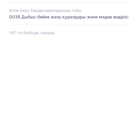
Білім беру бағдарламаларының тобы
D038 Дыбыс-бейне жазу құралдары және медиа өндірісі
ҰБТ-ға бейіндік пәндер