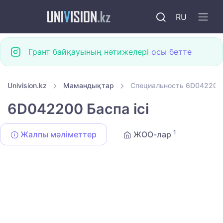
RU
Грант байқауының нәтижелері
осы бетте
Univision.kz
Мамандықтар
Специальность 6D042200 Б
6D042200 Баспа ісі
1
Жалпы мәліметтер
ЖОО-лар