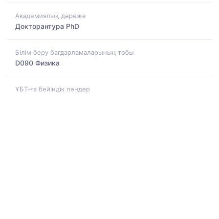
Академиялық дәреже
Докторантура PhD
Білім беру бағдарламаларының тобы
D090 Физика
ҰБТ-ға бейіндік пәндер