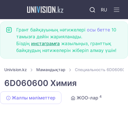
RU
Грант байқауының нәтижелері
осы бетте
10
тамызға дейін жарияланады.
Біздің
инстаграмға
жазылыңыз, гранттық
байқаудың нәтижелерін жіберіп алмау үшін!
Univision.kz
Мамандықтар
Специальность 6D060600
6D060600 Химия
4
Жалпы мәліметтер
ЖОО-лар