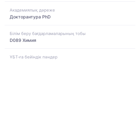
Академиялық дәреже
Докторантура PhD
Білім беру бағдарламаларының тобы
D089 Химия
ҰБТ-ға бейіндік пәндер