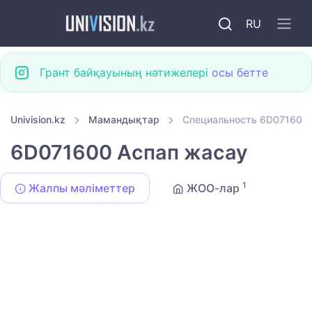
RU
Грант байқауының нәтижелері
осы бетте
Univision.kz
Мамандықтар
Специальность 6D071600
6D071600 Аспап жасау
1
Жалпы мәліметтер
ЖОО-лар