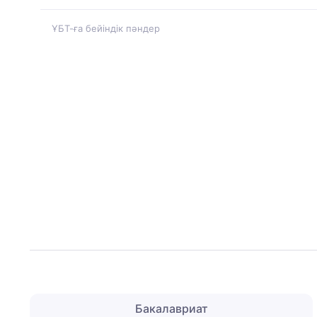
ҰБТ-ға бейіндік пәндер
Бакалавриат