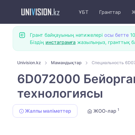
ҰБТ
Гранттар
Ж
Грант байқауының нәтижелері
осы бетте
10
Біздің
инстаграмға
жазылыңыз, гранттық ба
Univision.kz
Мамандықтар
Специальность 6D0
6D072000 Бейорга
технологиясы
1
Жалпы мәліметтер
ЖОО-лар