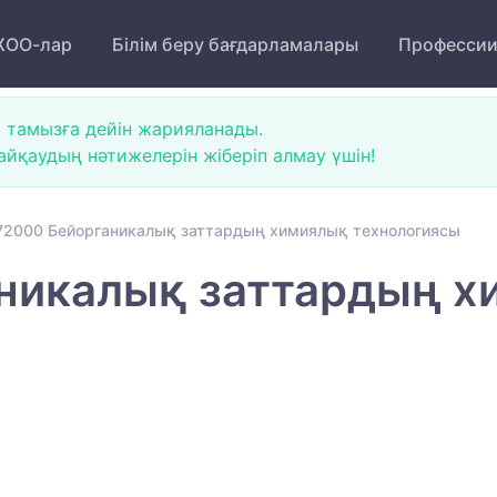
ОО-лар
Білім беру бағдарламалары
Професси
 тамызға дейін жарияланады.
йқаудың нәтижелерін жіберіп алмау үшін!
72000 Бейорганикалық заттардың химиялық технологиясы
никалық заттардың х