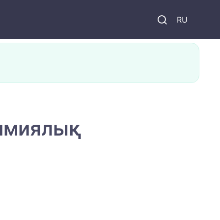
и
RU
имиялық