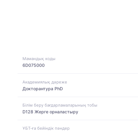
Мамандық коды
6D075000
Академиялық дәреже
Докторантура PhD
Білім беру бағдарламаларының тобы
D128 Жерге орналастыру
ҰБТ-ға бейіндік пәндер