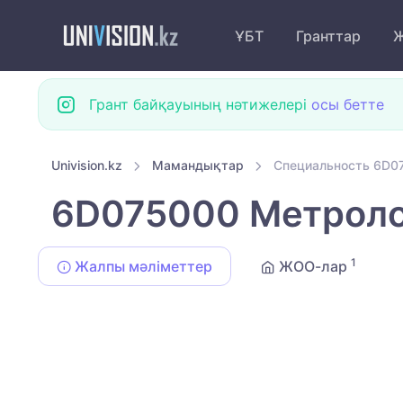
ҰБТ
Гранттар
Ж
Грант байқауының нәтижелері
осы бетте
Univision.kz
Мамандықтар
Специальность 6D0
6D075000 Метроло
1
Жалпы мәліметтер
ЖОО-лар