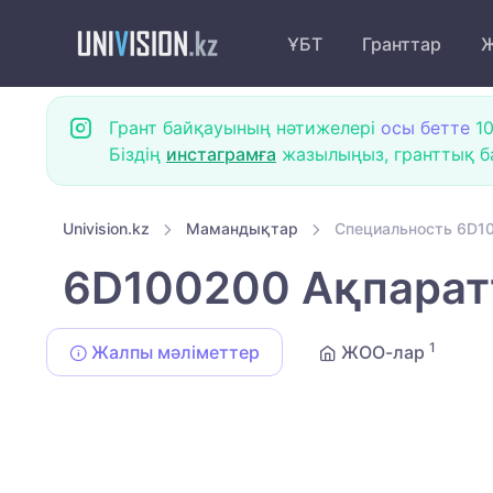
ҰБТ
Гранттар
Ж
Грант байқауының нәтижелері
осы бетте
10
Біздің
инстаграмға
жазылыңыз, гранттық ба
Univision.kz
Мамандықтар
Специальность 6D10
6D100200 Ақпаратт
1
Жалпы мәліметтер
ЖОО-лар