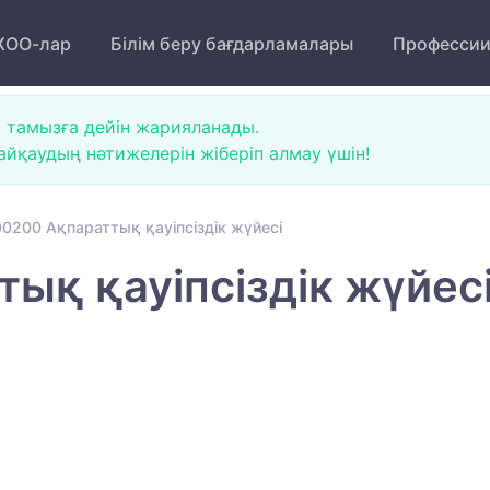
ОО-лар
Білім беру бағдарламалары
Професси
 тамызға дейін жарияланады.
йқаудың нәтижелерін жіберіп алмау үшін!
0200 Ақпараттық қауіпсіздік жүйесі
ық қауіпсіздік жүйес