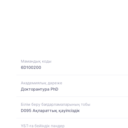
Мамандық коды
6D100200
Академиялық дәреже
Докторантура PhD
Білім беру бағдарламаларының тобы
D095 Ақпараттық қауіпсіздік
ҰБТ-ға бейіндік пәндер