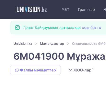
ҰБТ
Гранттар
Ж
Грант байқауының нәтижелері
осы бетте
Univision.kz
Мамандықтар
Специальность 6M04
6M041900 Мұражай 
1
Жалпы мәліметтер
ЖОО-лар