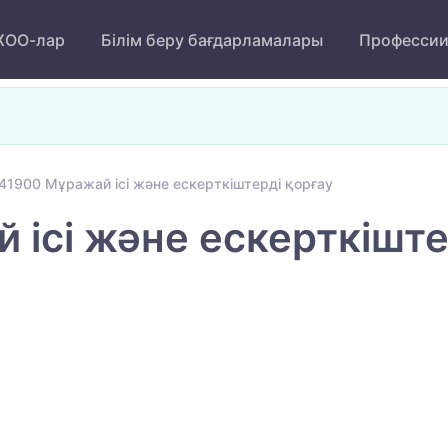
ОО-лар
Білім беру бағдарламалары
Професси
1900 Мұражай ісі және ескерткіштерді қорғау
ісі және ескерткіште