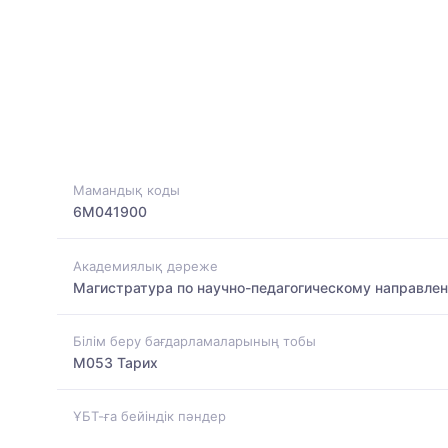
Мамандық коды
6M041900
Академиялық дәреже
Магистратура по научно-педагогическому направле
Білім беру бағдарламаларының тобы
M053 Тарих
ҰБТ-ға бейіндік пәндер