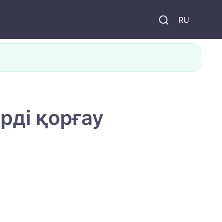
и
RU
рді қорғау