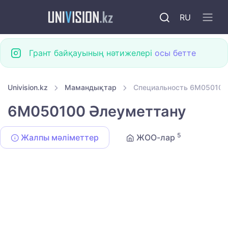
RU
Грант байқауының нәтижелері
осы бетте
Univision.kz
Мамандықтар
Специальность 6M050100
6M050100 Әлеуметтану
5
Жалпы мәліметтер
ЖОО-лар