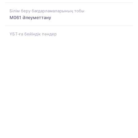
Білім беру бағдарламаларының тобы
M061 Әлеуметтану
ҰБТ-ға бейіндік пәндер