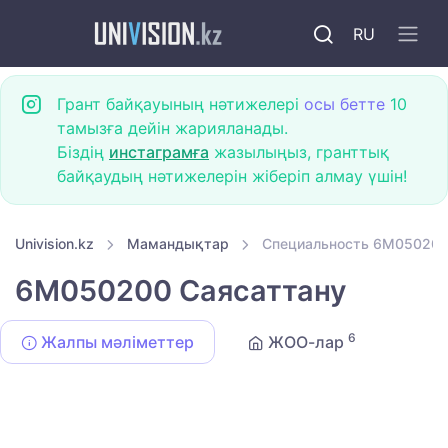
RU
Грант байқауының нәтижелері
осы бетте
10
тамызға дейін жарияланады.
Біздің
инстаграмға
жазылыңыз, гранттық
байқаудың нәтижелерін жіберіп алмау үшін!
Univision.kz
Мамандықтар
Специальность 6M050200
6M050200 Саясаттану
6
Жалпы мәліметтер
ЖОО-лар