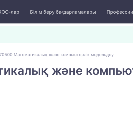
ОО-лар
Білім беру бағдарламалары
Професси
70500 Математикалық және компьютерлік модельдеу
икалық және компьют