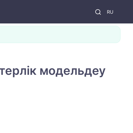
и
RU
ерлік модельдеу