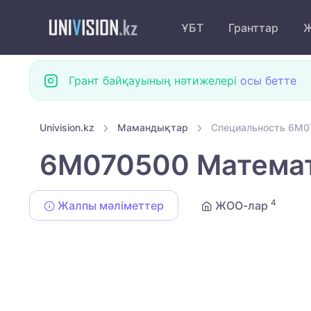
ҰБТ
Гранттар
Ж
Грант байқауының нәтижелері
осы бетте
Univision.kz
Мамандықтар
Специальность 6M0
6M070500 Математ
4
Жалпы мәліметтер
ЖОО-лар