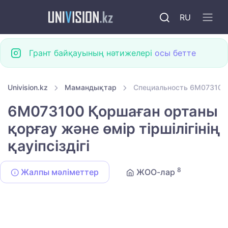
RU
Грант байқауының нәтижелері
осы бетте
Univision.kz
Мамандықтар
Специальность 6M073100 Қ
6M073100 Қоршаған ортаны
қорғау және өмір тіршілігінің
қауіпсіздігі
8
Жалпы мәліметтер
ЖОО-лар