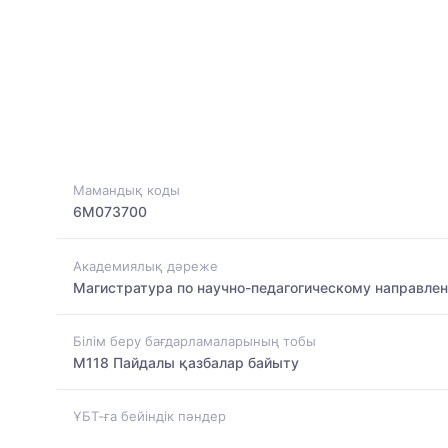
Мамандық коды
6M073700
Академиялық дәреже
Магистратура по научно-педагогическому направле
Білім беру бағдарламаларының тобы
M118 Пайдалы қазбалар байыту
ҰБТ-ға бейіндік пәндер