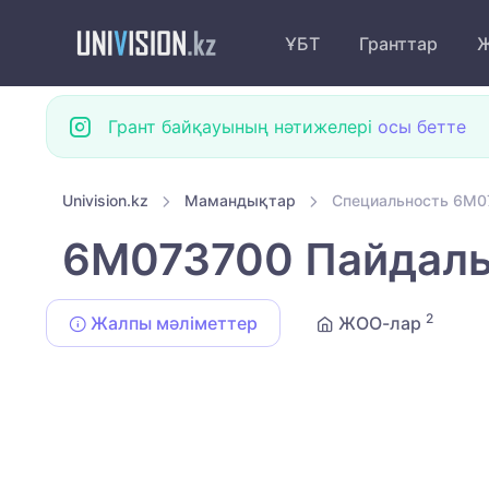
ҰБТ
Гранттар
Ж
Грант байқауының нәтижелері
осы бетте
Univision.kz
Мамандықтар
Специальность 6M0
6M073700 Пайдалы
2
Жалпы мәліметтер
ЖОО-лар