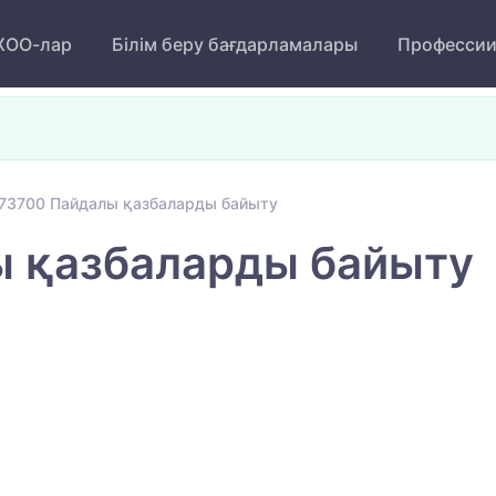
ОО-лар
Білім беру бағдарламалары
Професси
73700 Пайдалы қазбаларды байыту
 қазбаларды байыту