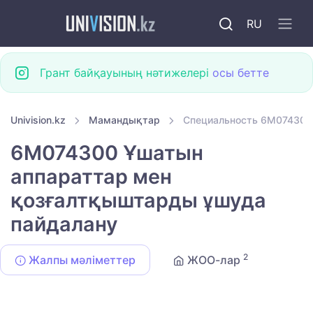
RU
Грант байқауының нәтижелері
осы бетте
Univision.kz
Мамандықтар
Специальность 6M074300
6M074300 Ұшатын
аппараттар мен
қозғалтқыштарды ұшуда
пайдалану
2
Жалпы мәліметтер
ЖОО-лар